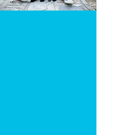
Rehabilitación
Psicológica
Los perros tal como los humanos
también pueden desarrollar
desequilibrios emocionales y
problemas psicológicos que derivan en
comportamientos no deseados.
Ansiedades, fobias, inseguridades,
agresiones y un sin fin de situaciones
pueden presentarse en la vida de
nuestros gorditos. Nosotros los